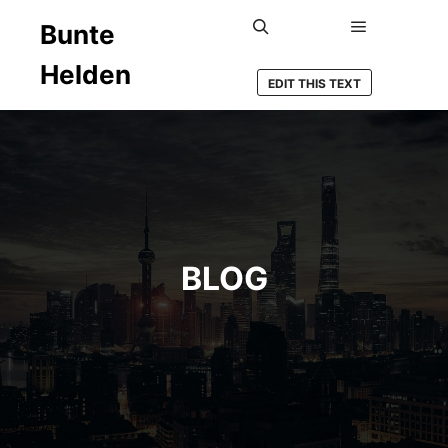
Bunte
Hauptmenü
Suchen
Helden
EDIT THIS TEXT
BLOG